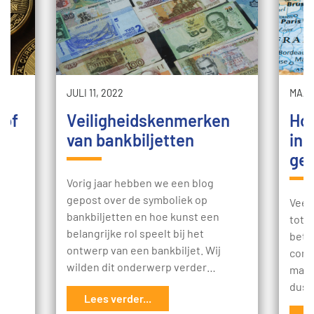
JULI 11, 2022
MAAR
 of
Veiligheidskenmerken
Hoe
van bankbiljetten
in 
ge
y
Vorig jaar hebben we een blog
gepost over de symboliek op
Veel
bankbiljetten en hoe kunst een
tot d
het
belangrijke rol speelt bij het
beta
e
ontwerp van een bankbiljet. Wij
cont
wilden dit onderwerp verder…
mani
dus 
Lees verder...