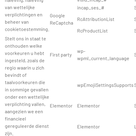
van wettelijke
incap_ses_#
verplichtingen en
Google
RcAttributionList
beheer van
ReCaptcha
cookietoestemming.
RcProductList
Stelt ons in staat te
onthouden welke
wp-
voorkeuren u hebt
First party
wpml_current_language
ingesteld, zoals de
regio waarin u zich
bevindt of
taalvoorkeuren die
wpEmojiSettingsSupports
in sommige gevallen
onder een wettelijke
verplichting vallen,
Elementor
Elementor
aangezien we een
financieel
gereguleerde dienst
Elementor
zijn.